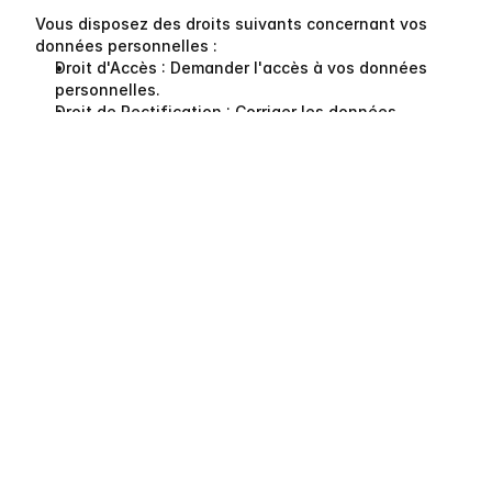
Vous disposez des droits suivants concernant vos 
données personnelles :
Droit d'Accès
 : Demander l'accès à vos données 
personnelles.
Droit de Rectification
 : Corriger les données 
inexactes ou incomplètes.
Droit à l’Effacement
 : Demander la suppression de 
vos données.
Droit de Limitation du Traitement
 : Limiter la 
manière dont nous traitons vos données.
Droit à la Portabilité des Données
 : Demander une 
copie de vos données dans un format portable.
Droit d'Opposition
 : S'opposer au traitement pour le 
marketing direct ou aux intérêts légitimes.
Droit de Retrait du Consentement
 : Retirer le 
consentement pour le traitement des données 
lorsque le consentement est la base juridique.
Pour exercer l'un de ces droits, veuillez nous 
contacter à 
privacy@rebind.co
. Si vous estimez, après 
nous avoir contactés, que vos droits ne sont pas 
respectés, vous pouvez introduire une réclamation 