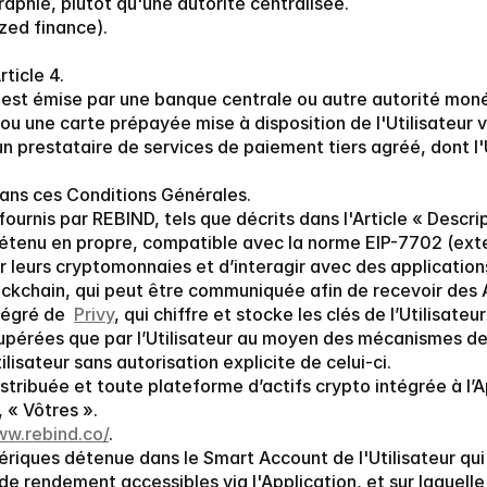
raphie, plutôt qu'une autorité centralisée.
ized finance).
rticle 4.
qui est émise par une banque centrale ou autre autorité moné
 ou une carte prépayée mise à disposition de l'Utilisateur vi
 prestataire de services de paiement tiers agréé, dont l'Ut
 dans ces Conditions Générales.
 fournis par REBIND, tels que décrits dans l'Article « Descri
étenu en propre, compatible avec la norme EIP-7702 (exter
r leurs cryptomonnaies et d’interagir avec des applicatio
ockchain, qui peut être communiquée afin de recevoir des
tégré de  
Privy
, qui chiffre et stocke les clés de l’Utilisateu
cupérées que par l’Utilisateur au moyen des mécanismes de
lisateur sans autorisation explicite de celui-ci.
istribuée et toute plateforme d’actifs crypto intégrée à l’
, « Vôtres ».
ww.rebind.co/
.
mériques détenue dans le Smart Account de l'Utilisateur qui 
e rendement accessibles via l'Application, et sur laquelle 