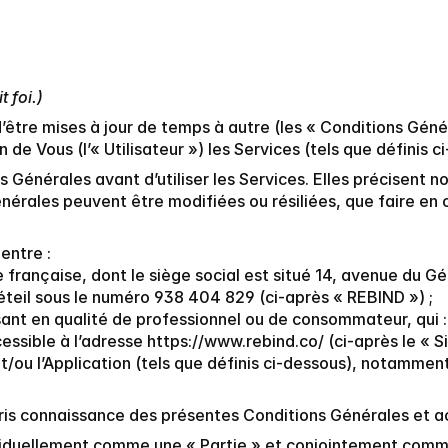
t foi.)
être mises à jour de temps à autre (les « Conditions Généra
de Vous (l’« Utilisateur ») les Services (tels que définis c
ns Générales avant d’utiliser les Services. Elles précisen
érales peuvent être modifiées ou résiliées, que faire en 
entre :
e française, dont le siège social est situé 14, avenue du 
teil sous le numéro 938 404 829 (ci-après « REBIND ») ;
sant en qualité de professionnel ou de consommateur, qui :
ccessible à l’adresse https://www.rebind.co/ (ci-après le « S
t/ou l’Application (tels que définis ci-dessous), notamment 
pris connaissance des présentes Conditions Générales et acc
ividuellement comme une « Partie » et conjointement comme