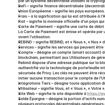
par un système décentralisé utilisant la cryptog
DeFi
 – signifie finance décentralisée (decentral
Union Européenne
 – signifie les pays européens.
Frais
 – a la signification qui lui est attribuée à l'A
Fiat
 – signifie la monnaie officielle d'un pays 
Carte de Paiement
 – signifie une carte de débit
La Carte de Paiement est émise et opérée par un
avant l'utilisation.
REBIND
 – signifie REBIND, et « Nous », « Nos »
Services
 – signifie les services qui peuvent être
Compte
 – désigne un compte (smart account) d
blockchain, permettant aux Utilisateurs de gére
Rebind dispose d’une adresse publique sur la bl
authentifié via la technologie de portefeuille in
sécurisée de Privy. Les clés ne peuvent être ré
initier aucune transaction pour le compte de l’Uti
Intégrations Tiers
 – désigne toute application d
Utilisateur
 – signifie Vous, et « Vous », « Votre »
Site Web
 – signifie le site disponible à 
https://w
Solde Épargne
 – désigne la portion d'actifs nu
plusieurs protocoles décentralisés générateurs d